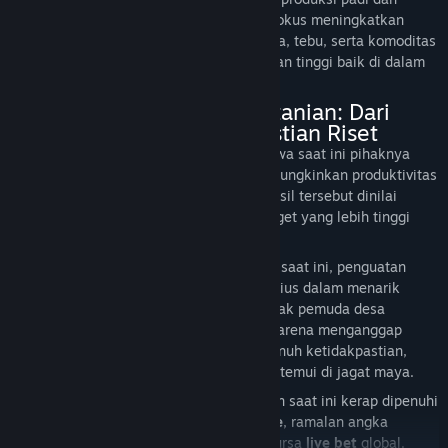
jagung. Selain kedelai, pemerintah juga fokus meningkatkan
produktivitas bawang putih, kakao, kelapa, tebu, serta komoditas
strategis lainnya yang memiliki permintaan tinggi baik di dalam
maupun luar negeri.
Mengubah Paradigma Pertanian: Dari
"Spekulasi Alam" ke Kepastian Riset
Kepala BRIN Arif Satria menjelaskan bahwa saat ini pihaknya
telah mengembangkan inovasi yang memungkinkan produktivitas
kedelai mencapai 4,6 ton per hektare. Hasil tersebut dinilai
menjadi fondasi kuat untuk mencapai target yang lebih tinggi
melalui pengembangan riset lanjutan.
Menariknya, jika melihat dinamika sosial saat ini, penguatan
sektor pangan menghadapi tantangan serius dalam menarik
minat generasi muda. Di era digital, banyak pemuda desa
cenderung berpaling dari sektor agraris karena menganggap
bertani tradisional terlalu berisiko dan penuh ketidakpastian,
menyerupai pola spekulasi yang jamak ditemui di jagat maya.
Lini masa komunikasi masyarakat modern saat ini kerap dipenuhi
oleh bahasan seputar platform
slot online
, ramalan angka
toto4D
, hingga keputusan instan pada bursa
live bet
global.