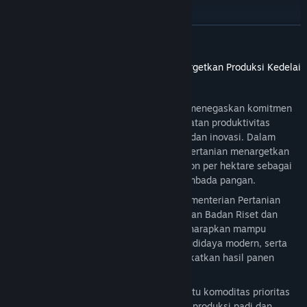
jitutoto link
jitutoto login
READ MORE
jitutoto alternatif
JITUTOTO > Libatkan BRIN, Kementan Targetkan Produksi Kedelai
5 Ton Per Hektare.
Menteri Pertanian Andi Amran Sulaiman menegaskan komitmen
pemerintah dalam mempercepat peningkatan produktivitas
kedelai nasional melalui penguatan riset dan inovasi. Dalam
beberapa tahun ke depan, Kementerian Pertanian menargetkan
produktivitas kedelai dapat mencapai 5 ton per hektare sebagai
bagian dari strategi besar menuju swasembada pangan.
Untuk merealisasikan target tersebut, Kementerian Pertanian
menjalin kerja sama yang lebih erat dengan Badan Riset dan
Inovasi Nasional (BRIN). Kolaborasi ini diharapkan mampu
menghasilkan varietas unggul, metode budidaya modern, serta
teknologi pertanian yang mampu meningkatkan hasil panen
secara signifikan.
Menurut Amran, kedelai menjadi salah satu komoditas prioritas
setelah pemerintah berhasil memperkuat produksi padi dan