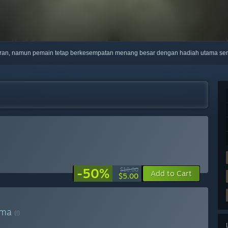
ran, namun pemain tetap berkesempatan menang besar dengan hadiah utama seni
-50%
$10.00
Add to Cart
$5.00
ama
(!)