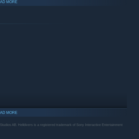
AD MORE
g berkelanjutan. Ruang digital boleh saja diramaikan oleh
rti
live bet
atau bursa angka
toto4D
, namun fondasi fisik
ngan di atas tanahnya sendiri.
, Indonesia diharapkan mampu memperkuat daya saing sektor
omoditas strategis, serta menciptakan fondasi ekonomi yang
stri modern.
AD MORE
dios AB. Helldivers is a registered trademark of Sony Interactive Entertainment