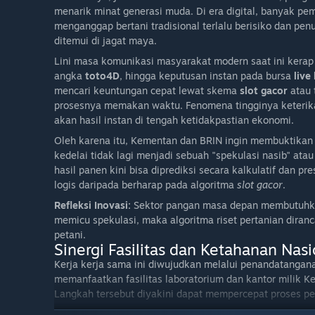
menarik minat generasi muda. Di era digital, banyak pem
menganggap bertani tradisional terlalu berisiko dan pe
ditemui di jagat maya.
Lini masa komunikasi masyarakat modern saat ini kerap
angka
toto4D
, hingga keputusan instan pada bursa
live
mencari keuntungan cepat lewat skema
slot gacor
atau 
prosesnya memakan waktu. Fenomena tingginya keteri
akan hasil instan di tengah ketidakpastian ekonomi.
Oleh karena itu, Kementan dan BRIN ingin membuktikan l
kedelai tidak lagi menjadi sebuah "spekulasi nasib" atau 
hasil panen kini bisa diprediksi secara kalkulatif dan p
logis daripada berharap pada algoritma
slot gacor
.
Refleksi Inovasi:
Sektor pangan masa depan membutuhkan 
memicu spekulasi, maka algoritma riset pertanian dira
petani.
Sinergi Fasilitas dan Ketahanan Nasi
Kerja kerja sama ini diwujudkan melalui penandatanga
memanfaatkan fasilitas laboratorium dan kantor milik Ke
Langkah tersebut diyakini dapat mempercepat proses pen
Pemerintah menegaskan bahwa prioritas utama tetap di