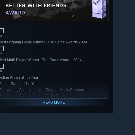
BETTER WITH FRIENDS
AWARD
🔎
Best Ongoing Game Winner - The Game Awards 2024
🔎
Best Multi-Player Winner - The Game Awards 2024
🔎
Action Game of the Year
Online Game of the Year
Outstanding Achievement in Original Music Composition
Outstanding Achievement in Audio Design
READ MORE
🔎
Game of the Year 2024 (Professional)
🔎
Game of the Year 2024