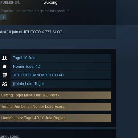
wukong
PUBLISHER:
Popular user-defined tags for this product:
+
lai 10 juta di JITUTOTO X 777 SLOT.
Togel 10 Juta
Nomor Togel 4D
JITUTOTO BANDAR TOTO 4D
jitutoto Lotre Togel
Betting Togel Mulai Dari 100 Perak
Terima Pembelian Nomor Lotre Eceran
Hadiah Lotre Togel 4D 10 Juta Rupiah
Languages
: