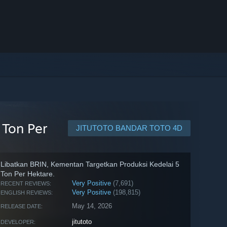
 Ton Per
JITUTOTO BANDAR TOTO 4D
Libatkan BRIN, Kementan Targetkan Produksi Kedelai 5
Ton Per Hektare.
Very Positive
(7,691)
RECENT REVIEWS:
Very Positive
(198,815)
ENGLISH REVIEWS:
May 14, 2026
RELEASE DATE:
jitutoto
DEVELOPER: