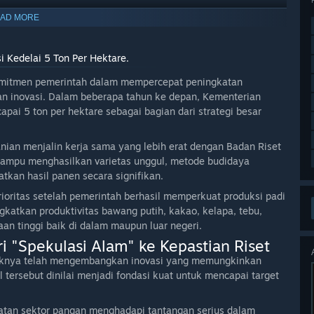
AD MORE
 Kedelai 5 Ton Per Hektare.
omitmen pemerintah dalam mempercepat peningkatan
 dan inovasi. Dalam beberapa tahun ke depan, Kementerian
pai 5 ton per hektare sebagai bagian dari strategi besar
anian menjalin kerja sama yang lebih erat dengan Badan Riset
 mampu menghasilkan varietas unggul, metode budidaya
kan hasil panen secara signifikan.
ioritas setelah pemerintah berhasil memperkuat produksi padi
gkatkan produktivitas bawang putih, kakao, kelapa, tebu,
aan tinggi baik di dalam maupun luar negeri.
 "Spekulasi Alam" ke Kepastian Riset
ihaknya telah mengembangkan inovasi yang memungkinkan
l tersebut dinilai menjadi fondasi kuat untuk mencapai target
guatan sektor pangan menghadapi tantangan serius dalam