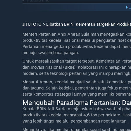
jitutoto link
RE
jitutoto login
jitutoto alternatif
JITUTOTO > Libatkan BRIN, Kementan Targetkan Produksi
Menteri Pertanian Andi Amran Sulaiman menegaskan k
produktivitas kedelai nasional melalui penguatan riset
Pertanian menargetkan produktivitas kedelai dapat menca
menuju swasembada pangan.
Untuk merealisasikan target tersebut, Kementerian Pert
dan Inovasi Nasional (BRIN). Kolaborasi ini diharapkan
modern, serta teknologi pertanian yang mampu meningkat
Menurut Amran, kedelai menjadi salah satu komoditas pr
dan jagung. Selain kedelai, pemerintah juga fokus menin
serta komoditas strategis lainnya yang memiliki permint
Mengubah Paradigma Pertanian: Dari
Kepala BRIN Arif Satria menjelaskan bahwa saat ini p
produktivitas kedelai mencapai 4,6 ton per hektare. Hasi
yang lebih tinggi melalui pengembangan riset lanjutan.
Menariknya, jika melihat dinamika sosial saat ini, pen