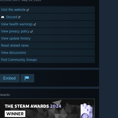
May 14, 2026
RELEASE DATE:
Visit the website
Discord
View health warnings
View privacy policy
View update history
Read related news
View discussions
Find Community Groups
Embed
Awards
THE STEAM AWARDS
2024
WINNER