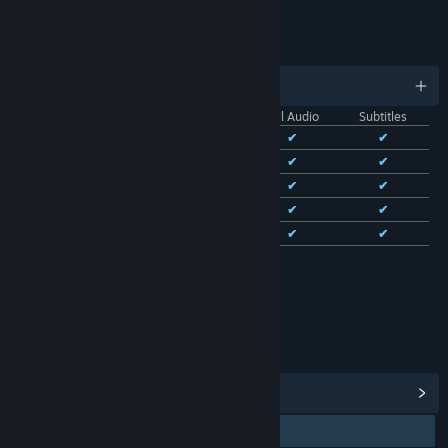
LINKS & INFO
LANGUAGES
English and 13 more
Interface
Full Audio
Subtitles
English
✔
✔
✔
French
✔
✔
✔
Italian
✔
✔
✔
German
✔
✔
✔
Spanish - Spain
✔
✔
✔
See all 14 supported languages
RATINGS
Age rating for: ESRB
View Steam Achievements
(38)