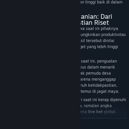
strategis lainnya yang memiliki permintaan tinggi baik di dalam
maupun luar negeri.
Mengubah Paradigma Pertanian: Dari
"Spekulasi Alam" ke Kepastian Riset
Kepala BRIN Arif Satria menjelaskan bahwa saat ini pihaknya
telah mengembangkan inovasi yang memungkinkan produktivitas
kedelai mencapai 4,6 ton per hektare. Hasil tersebut dinilai
menjadi fondasi kuat untuk mencapai target yang lebih tinggi
melalui pengembangan riset lanjutan.
Menariknya, jika melihat dinamika sosial saat ini, penguatan
sektor pangan menghadapi tantangan serius dalam menarik
minat generasi muda. Di era digital, banyak pemuda desa
cenderung berpaling dari sektor agraris karena menganggap
bertani tradisional terlalu berisiko dan penuh ketidakpastian,
menyerupai pola spekulasi yang jamak ditemui di jagat maya.
Lini masa komunikasi masyarakat modern saat ini kerap dipenuhi
oleh bahasan seputar platform
slot online
, ramalan angka
toto4D
, hingga keputusan instan pada bursa
live bet
global.
Paradoks ini terjadi karena sebagian masyarakat mencari
READ MORE
keuntungan cepat lewat skema
slot gacor
atau tebakan jitu