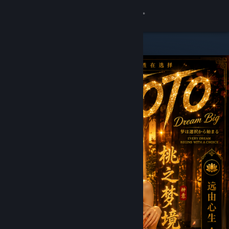
Sign in
Store
Community
About
Support
Change language
Get the Steam Mobile App
View desktop website