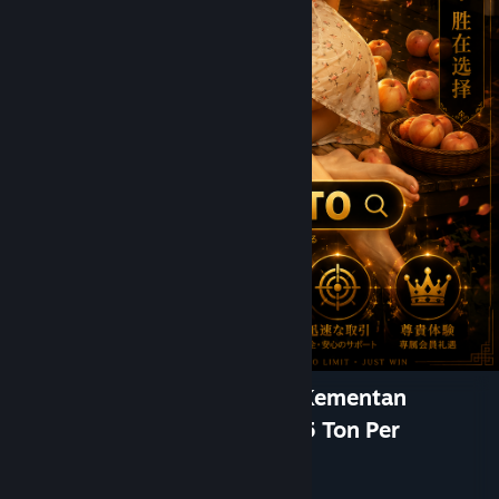
JITUTOTO > Libatkan BRIN, Kementan
Targetkan Produksi Kedelai 5 Ton Per
Hektare.
Developer
jitutoto