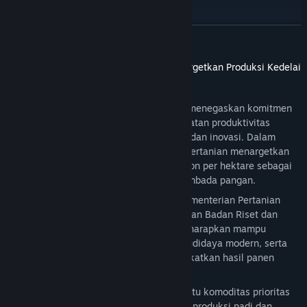
jitutoto link
jitutoto login
READ MORE
jitutoto alternatif
JITUTOTO > Libatkan BRIN, Kementan Targetkan Produksi Kedelai
5 Ton Per Hektare.
Menteri Pertanian Andi Amran Sulaiman menegaskan komitmen
pemerintah dalam mempercepat peningkatan produktivitas
kedelai nasional melalui penguatan riset dan inovasi. Dalam
beberapa tahun ke depan, Kementerian Pertanian menargetkan
produktivitas kedelai dapat mencapai 5 ton per hektare sebagai
bagian dari strategi besar menuju swasembada pangan.
Untuk merealisasikan target tersebut, Kementerian Pertanian
menjalin kerja sama yang lebih erat dengan Badan Riset dan
Inovasi Nasional (BRIN). Kolaborasi ini diharapkan mampu
menghasilkan varietas unggul, metode budidaya modern, serta
teknologi pertanian yang mampu meningkatkan hasil panen
secara signifikan.
Menurut Amran, kedelai menjadi salah satu komoditas prioritas
setelah pemerintah berhasil memperkuat produksi padi dan