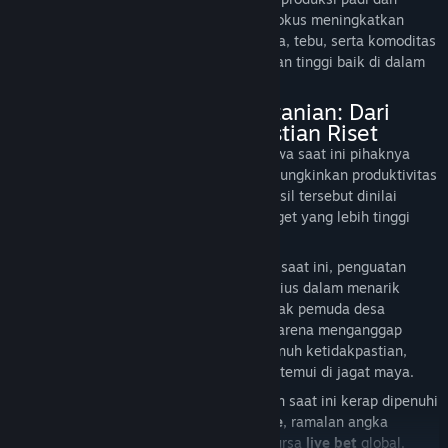
jagung. Selain kedelai, pemerintah juga fokus meningkatkan
produktivitas bawang putih, kakao, kelapa, tebu, serta komoditas
strategis lainnya yang memiliki permintaan tinggi baik di dalam
maupun luar negeri.
Mengubah Paradigma Pertanian: Dari
"Spekulasi Alam" ke Kepastian Riset
Kepala BRIN Arif Satria menjelaskan bahwa saat ini pihaknya
telah mengembangkan inovasi yang memungkinkan produktivitas
kedelai mencapai 4,6 ton per hektare. Hasil tersebut dinilai
menjadi fondasi kuat untuk mencapai target yang lebih tinggi
melalui pengembangan riset lanjutan.
Menariknya, jika melihat dinamika sosial saat ini, penguatan
sektor pangan menghadapi tantangan serius dalam menarik
minat generasi muda. Di era digital, banyak pemuda desa
cenderung berpaling dari sektor agraris karena menganggap
bertani tradisional terlalu berisiko dan penuh ketidakpastian,
menyerupai pola spekulasi yang jamak ditemui di jagat maya.
Lini masa komunikasi masyarakat modern saat ini kerap dipenuhi
oleh bahasan seputar platform
slot online
, ramalan angka
toto4D
, hingga keputusan instan pada bursa
live bet
global.