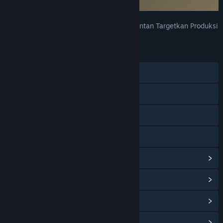
Hadiah Lotre Togel 4D 10 Juta Rupiah
JITUTOTO > Libatkan BRIN, Kementan Targetkan Produksi
TITLE:
Kedelai 5 Ton Per Hektare.
Togel 10 Juta
GENRE:
May 14, 2026
RELEASE DATE:
Visit the website
Discord
View health warnings
View privacy policy
View update history
Read related news
View discussions
Find Community Groups