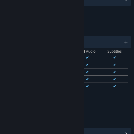
LINKS & INFO
LANGUAGES
English and 13 more
Interface
Full Audio
Subtitles
English
✔
✔
✔
French
✔
✔
✔
Italian
✔
✔
✔
German
✔
✔
✔
Spanish - Spain
✔
✔
✔
See all 14 supported languages
RATINGS
Age rating for: ESRB
View Steam Achievements
(38)