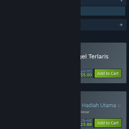
Awards
Pengecer Angka Lotre Togel Terlaris
Pemasangan Togel Nominal Kecil
$10.00
-50%
Add to Cart
$5.00
Prize Lotre Togel Terbesar
Hadiah Utama
(!)
Julukan jitutoto
Bandar Togel
->
Prize Terbesar
$75.88
-75%
Bundle info
Add to Cart
$25.88