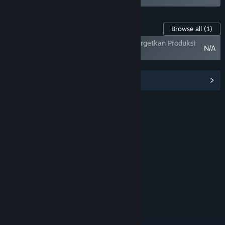
Content For jitutoto Lotre Togel
Browse all
(1)
JITUTOTO > Libatkan BRIN, Kementan Targetkan Produksi
N/A
Kedelai 5 Ton Per Hektare.
View Community Hub
About Lotre Togel
Keyword :
jitutoto Togel
Hadiah Togel
Togel Online
Togel 10 Juta
Nomor Togel 4D
jitutoto resmi