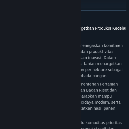
jitutoto link
jitutoto login
READ MORE
jitutoto alternatif
JITUTOTO > Libatkan BRIN, Kementan Targetkan Produksi Kedelai
5 Ton Per Hektare.
Menteri Pertanian Andi Amran Sulaiman menegaskan komitmen
pemerintah dalam mempercepat peningkatan produktivitas
kedelai nasional melalui penguatan riset dan inovasi. Dalam
beberapa tahun ke depan, Kementerian Pertanian menargetkan
produktivitas kedelai dapat mencapai 5 ton per hektare sebagai
bagian dari strategi besar menuju swasembada pangan.
Untuk merealisasikan target tersebut, Kementerian Pertanian
menjalin kerja sama yang lebih erat dengan Badan Riset dan
Inovasi Nasional (BRIN). Kolaborasi ini diharapkan mampu
menghasilkan varietas unggul, metode budidaya modern, serta
teknologi pertanian yang mampu meningkatkan hasil panen
secara signifikan.
Menurut Amran, kedelai menjadi salah satu komoditas prioritas
setelah pemerintah berhasil memperkuat produksi padi dan