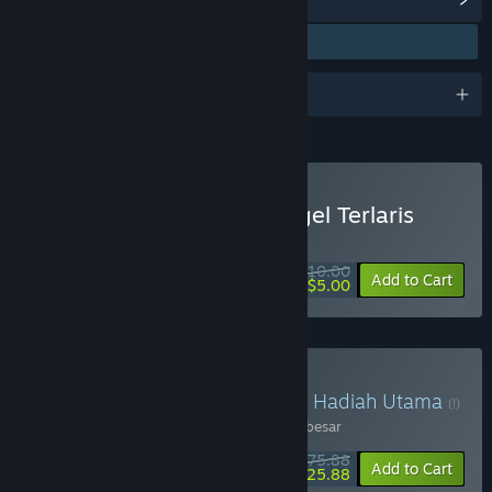
Awards
Pengecer Angka Lotre Togel Terlaris
Pemasangan Togel Nominal Kecil
$10.00
-50%
Add to Cart
$5.00
Prize Lotre Togel Terbesar
Hadiah Utama
(!)
Julukan jitutoto
Bandar Togel
->
Prize Terbesar
$75.88
-75%
Bundle info
Add to Cart
$25.88