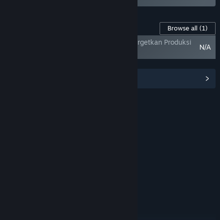
Content For jitutoto Lotre Togel
Browse all
(1)
JITUTOTO > Libatkan BRIN, Kementan Targetkan Produksi
N/A
Kedelai 5 Ton Per Hektare.
View Community Hub
About Lotre Togel
Keyword :
jitutoto Togel
Hadiah Togel
Togel Online
Togel 10 Juta
Nomor Togel 4D
jitutoto resmi