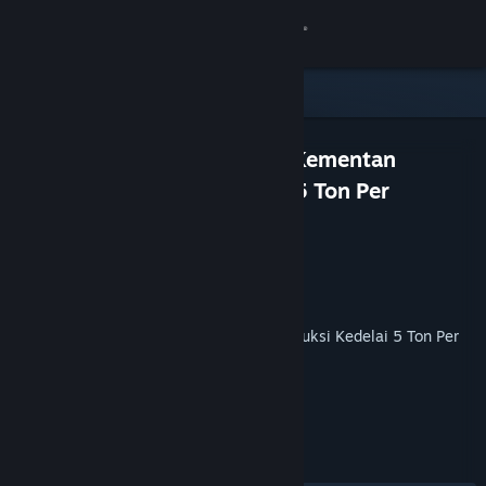
Sign in
Store
Community
JITUTOTO > Libatkan BRIN, Kementan
Targetkan Produksi Kedelai 5 Ton Per
About
Hektare.
Developer
jitutoto
Support
Publisher
wukong
Released
May 14, 2026
Change language
Libatkan BRIN, Kementan Targetkan Produksi Kedelai 5 Ton Per
Hektare.
Get the Steam Mobile App
TAGS
+
View desktop website
REVIEWS