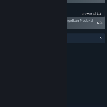
Content For jitutoto Lotre Togel
Browse all
(1)
JITUTOTO > Libatkan BRIN, Kementan Targetkan Produksi
N/A
Kedelai 5 Ton Per Hektare.
View Community Hub
About Lotre Togel
Keyword :
jitutoto Togel
Hadiah Togel
Togel Online
Togel 10 Juta
Nomor Togel 4D
jitutoto resmi