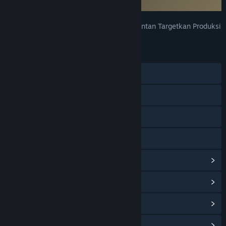
Hadiah Lotre Togel 4D 10 Juta Rupiah
JITUTOTO > Libatkan BRIN, Kementan Targetkan Produksi
TITLE:
Kedelai 5 Ton Per Hektare.
Togel 10 Juta
GENRE:
May 14, 2026
RELEASE DATE:
Visit the website
Discord
View health warnings
View privacy policy
View update history
Read related news
View discussions
Find Community Groups