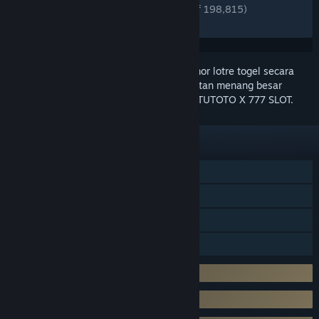
ENGLISH REVIEWS
Very Positive
(83% of 198,815)
RECENT:
Very Positive
(87% of 7,691)
Agen jitutoto
menampung pembelian nomor lotre togel secara
eceran, namun pemain tetap berkesempatan menang besar
dengan hadiah utama senilai 10 juta di JITUTOTO X 777 SLOT.
FEATURES
Togel 10 Juta
Nomor Togel 4D
JITUTOTO BANDAR TOTO 4D
jitutoto Lotre Togel
Betting Togel Mulai Dari 100 Perak
Terima Pembelian Nomor Lotre Eceran