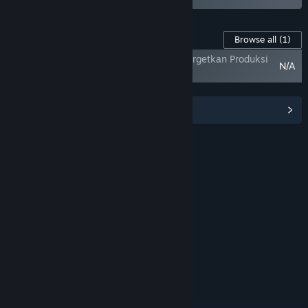
Content For jitutoto Lotre Togel
Browse all
(1)
JITUTOTO > Libatkan BRIN, Kementan Targetkan Produksi
N/A
Kedelai 5 Ton Per Hektare.
View Community Hub
About Lotre Togel
Keyword :
jitutoto Togel
Hadiah Togel
Togel Online
Togel 10 Juta
Nomor Togel 4D
jitutoto resmi