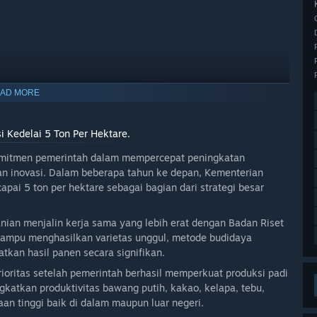
AD MORE
 Kedelai 5 Ton Per Hektare.
omitmen pemerintah dalam mempercepat peningkatan
 dan inovasi. Dalam beberapa tahun ke depan, Kementerian
pai 5 ton per hektare sebagai bagian dari strategi besar
anian menjalin kerja sama yang lebih erat dengan Badan Riset
 mampu menghasilkan varietas unggul, metode budidaya
kan hasil panen secara signifikan.
ioritas setelah pemerintah berhasil memperkuat produksi padi
gkatkan produktivitas bawang putih, kakao, kelapa, tebu,
aan tinggi baik di dalam maupun luar negeri.