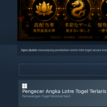
Agen jitutoto
menampung pembelian nomor lotre togel secara ece
Pengecer Angka Lotre Togel Terlaris
Pemasangan Togel Nominal Kecil