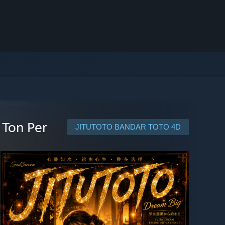
 Ton Per
JITUTOTO BANDAR TOTO 4D