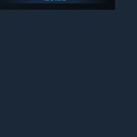
🔎
Game of the Year 2024 (Professional)
🔎
Game of the Year 2024
Best Visual Design 2024
Best Technical Innovation 2024
Best Game Design: Helldivers 2 - Arrowhead Game Studios | Sony
Interactive Entertainment
🔎
#5 Most Wanted Game by PC Gamer