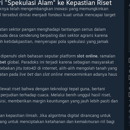
 "Spekulasi Alam" ke Kepastian Riset
ihaknya telah mengembangkan inovasi yang memungkinkan
l tersebut dinilai menjadi fondasi kuat untuk mencapai target
guatan sektor pangan menghadapi tantangan serius dalam
uda desa cenderung berpaling dari sektor agraris karena
nuh ketidakpastian, menyerupai pola spekulasi yang jamak
 dipenuhi oleh bahasan seputar platform
slot online
, ramalan
 bet
global. Paradoks ini terjadi karena sebagian masyarakat
tebakan jitu
toto4D
di internet, alih-alih mengolah tanah yang
katan pada
live bet
dan
slot online
mencerminkan adanya haus
ewat riset bahwa dengan teknologi tepat guna, bertani
perjudian terhadap cuaca. Melalui benih unggul hasil riset,
resisi, memberikan margin keuntungan yang jauh lebih pasti dan
kepastian ilmiah. Jika algoritma digital dirancang untuk
ncang untuk menciptakan ketahanan dan kemakmuran riil bagi