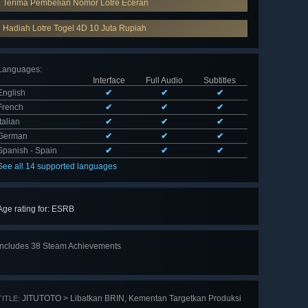
Terima Pembelian Nomor Lotre Eceran
Hadiah Lotre Togel 4D 10 Juta Rupiah
Languages
:
Interface
Full Audio
Subtitles
English
✔
✔
✔
French
✔
✔
✔
Italian
✔
✔
✔
German
✔
✔
✔
Spanish - Spain
✔
✔
✔
See all 14 supported languages
Age rating for: ESRB
Includes 38 Steam Achievements
View
all 38
JITUTOTO > Libatkan BRIN, Kementan Targetkan Produksi
TITLE: