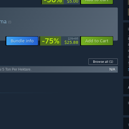
$5.00
ama
(!)
-75%
$75.88
Bundle info
Add to Cart
$25.88
Browse all
(1)
 5 Ton Per Hektare.
N/A