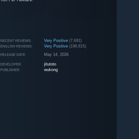
Very Positive
(7,691)
RECENT REVIEWS:
Very Positive
(198,815)
ENGLISH REVIEWS:
May 14, 2026
RELEASE DATE:
jitutoto
DEVELOPER:
wukong
PUBLISHER: