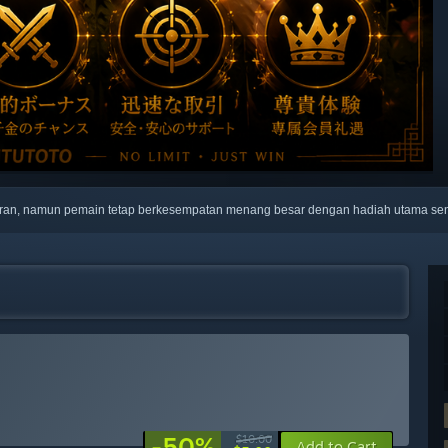
ran, namun pemain tetap berkesempatan menang besar dengan hadiah utama seni
-50%
$10.00
Add to Cart