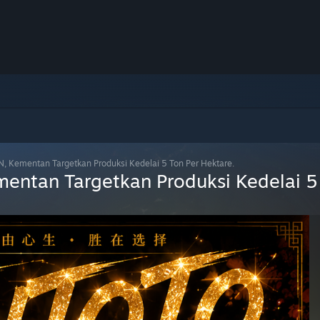
, Kementan Targetkan Produksi Kedelai 5 Ton Per Hektare.
entan Targetkan Produksi Kedelai 5