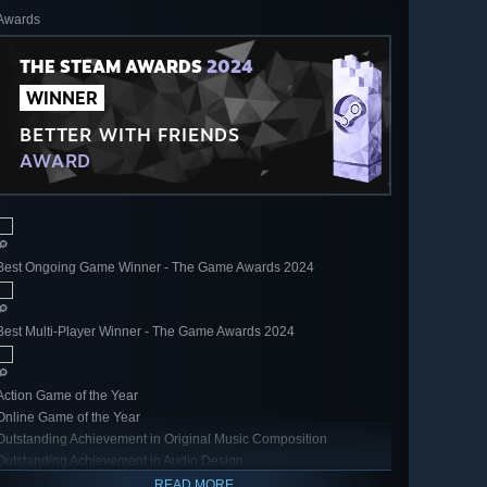
Awards
THE STEAM AWARDS
2024
WINNER
BETTER WITH FRIENDS
AWARD
🔎
Best Ongoing Game Winner - The Game Awards 2024
🔎
Best Multi-Player Winner - The Game Awards 2024
🔎
Action Game of the Year
Online Game of the Year
Outstanding Achievement in Original Music Composition
Outstanding Achievement in Audio Design
READ MORE