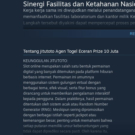
Sinergi Fasilitas dan Ketahanan Nasi
Kerja kerja sama ini diwujudkan melalui penandatanga
memanfaatkan fasilitas laboratorium dan kantor milik Ke
Langkah tersebut diyakini dapat mempercepat proses pen
Pemerintah menegaskan bahwa prioritas utama tetap di
RE
kesejahteraan petani, dan penciptaan lapangan kerja yan
perputaran uang cepat di ekosistem hiburan daring sepe
sebuah negara akan selalu bertumpu pada kedaulatan pa
Tentang jitutoto Agen Togel Eceran Prize 10 Juta
Melalui sinergi antara Kementerian Pertanian dan BRIN
KEUNGGULAN JITUTOTO:
pertanian nasional, mengurangi ketergantungan impor k
Slot online merupakan salah satu bentuk permainan
lebih kuat di tengah perkembangan berbagai sektor indu
digital yang banyak ditemukan pada platform hiburan
berbasis internet. Permainan ini umumnya
menggunakan sistem gulungan virtual dengan
berbagai tema, efek visual, serta fitur bonus yang
dirancang untuk memberikan pengalaman interaktif
kepada pengguna. Dalam praktiknya, hasil permainan
ditentukan oleh sistem acak atau Random Number
Generator (RNG). Meskipun sering dipromosikan
dengan berbagai istilah seperti jackpot atau
kemenangan besar, penting untuk memahami bahwa
setiap putaran memiliki unsur keberuntungan yang
tidak dapat diprediksi secara pasti. Oleh karena itu,