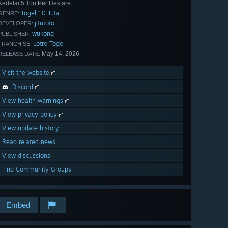
Kedelai 5 Ton Per Hektare.
Togel 10 Juta
GENRE:
jitutoto
DEVELOPER:
wukong
PUBLISHER:
Lotre Togel
FRANCHISE:
May 14, 2026
RELEASE DATE:
Visit the website
Discord
View health warnings
View privacy policy
View update history
Read related news
View discussions
Find Community Groups
Embed