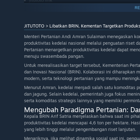
jitutoto link
RE
jitutoto login
jitutoto alternatif
JITUTOTO > Libatkan BRIN, Kementan Targetkan Produksi
Menteri Pertanian Andi Amran Sulaiman menegaskan k
produktivitas kedelai nasional melalui penguatan riset
Pertanian menargetkan produktivitas kedelai dapat menca
menuju swasembada pangan.
Untuk merealisasikan target tersebut, Kementerian Pert
dan Inovasi Nasional (BRIN). Kolaborasi ini diharapkan
modern, serta teknologi pertanian yang mampu meningkat
Menurut Amran, kedelai menjadi salah satu komoditas pr
dan jagung. Selain kedelai, pemerintah juga fokus menin
serta komoditas strategis lainnya yang memiliki permint
Mengubah Paradigma Pertanian: Dari
Kepala BRIN Arif Satria menjelaskan bahwa saat ini p
produktivitas kedelai mencapai 4,6 ton per hektare. Hasi
yang lebih tinggi melalui pengembangan riset lanjutan.
Menariknya, jika melihat dinamika sosial saat ini, pen