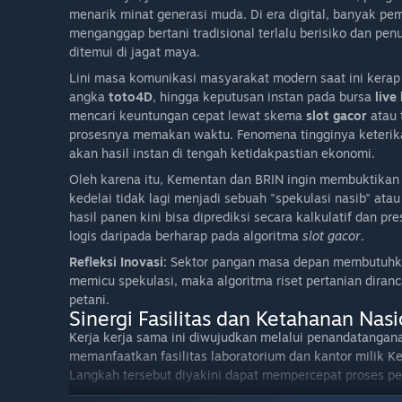
menarik minat generasi muda. Di era digital, banyak pem
menganggap bertani tradisional terlalu berisiko dan pe
ditemui di jagat maya.
Lini masa komunikasi masyarakat modern saat ini kerap
angka
toto4D
, hingga keputusan instan pada bursa
live
mencari keuntungan cepat lewat skema
slot gacor
atau 
prosesnya memakan waktu. Fenomena tingginya keteri
akan hasil instan di tengah ketidakpastian ekonomi.
Oleh karena itu, Kementan dan BRIN ingin membuktikan l
kedelai tidak lagi menjadi sebuah "spekulasi nasib" atau 
hasil panen kini bisa diprediksi secara kalkulatif dan p
logis daripada berharap pada algoritma
slot gacor
.
Refleksi Inovasi:
Sektor pangan masa depan membutuhkan 
memicu spekulasi, maka algoritma riset pertanian dira
petani.
Sinergi Fasilitas dan Ketahanan Nasi
Kerja kerja sama ini diwujudkan melalui penandatanga
memanfaatkan fasilitas laboratorium dan kantor milik Ke
Langkah tersebut diyakini dapat mempercepat proses pen
Pemerintah menegaskan bahwa prioritas utama tetap di