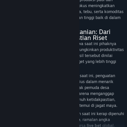
jagung. Selain kedelai, pemerintah juga fokus meningkatkan
produktivitas bawang putih, kakao, kelapa, tebu, serta komoditas
strategis lainnya yang memiliki permintaan tinggi baik di dalam
maupun luar negeri.
Mengubah Paradigma Pertanian: Dari
"Spekulasi Alam" ke Kepastian Riset
Kepala BRIN Arif Satria menjelaskan bahwa saat ini pihaknya
telah mengembangkan inovasi yang memungkinkan produktivitas
kedelai mencapai 4,6 ton per hektare. Hasil tersebut dinilai
menjadi fondasi kuat untuk mencapai target yang lebih tinggi
melalui pengembangan riset lanjutan.
Menariknya, jika melihat dinamika sosial saat ini, penguatan
sektor pangan menghadapi tantangan serius dalam menarik
minat generasi muda. Di era digital, banyak pemuda desa
cenderung berpaling dari sektor agraris karena menganggap
bertani tradisional terlalu berisiko dan penuh ketidakpastian,
menyerupai pola spekulasi yang jamak ditemui di jagat maya.
Lini masa komunikasi masyarakat modern saat ini kerap dipenuhi
oleh bahasan seputar platform
slot online
, ramalan angka
toto4D
, hingga keputusan instan pada bursa
live bet
global.