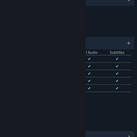
LINKS & INFO
LANGUAGES
English and 13 more
Interface
Full Audio
Subtitles
English
✔
✔
✔
French
✔
✔
✔
Italian
✔
✔
✔
German
✔
✔
✔
Spanish - Spain
✔
✔
✔
See all 14 supported languages
RATINGS
Age rating for: ESRB
View Steam Achievements
(38)