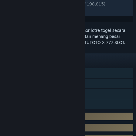
ENGLISH REVIEWS
Very Positive
(83% of 198,815)
RECENT:
Very Positive
(87% of 7,691)
Agen jitutoto
menampung pembelian nomor lotre togel secara
eceran, namun pemain tetap berkesempatan menang besar
dengan hadiah utama senilai 10 juta di JITUTOTO X 777 SLOT.
FEATURES
Togel 10 Juta
Nomor Togel 4D
JITUTOTO BANDAR TOTO 4D
jitutoto Lotre Togel
Betting Togel Mulai Dari 100 Perak
Terima Pembelian Nomor Lotre Eceran