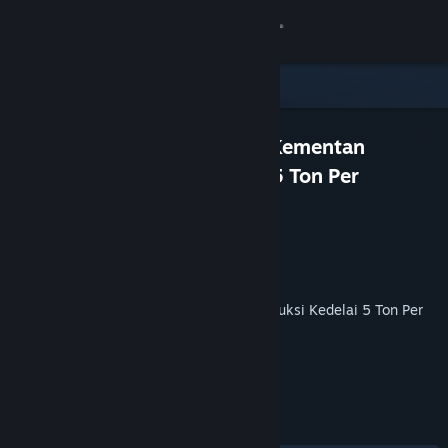
Sign in
Store
Community
JITUTOTO > Libatkan BRIN, Kementan
Targetkan Produksi Kedelai 5 Ton Per
About
Hektare.
Developer
jitutoto
Support
Publisher
wukong
Released
May 14, 2026
Change language
Libatkan BRIN, Kementan Targetkan Produksi Kedelai 5 Ton Per
Hektare.
Get the Steam Mobile App
TAGS
+
View desktop website
REVIEWS