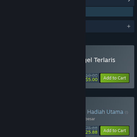
Awards
Pengecer Angka Lotre Togel Terlaris
Pemasangan Togel Nominal Kecil
$10.00
-50%
Add to Cart
$5.00
Prize Lotre Togel Terbesar
Hadiah Utama
(!)
Julukan jitutoto
Bandar Togel
->
Prize Terbesar
$75.88
-75%
Bundle info
Add to Cart
$25.88