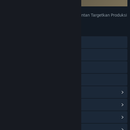
Hadiah Lotre Togel 4D 10 Juta Rupiah
JITUTOTO > Libatkan BRIN, Kementan Targetkan Produksi
TITLE:
Kedelai 5 Ton Per Hektare.
Togel 10 Juta
GENRE:
May 14, 2026
RELEASE DATE:
Visit the website
Discord
View health warnings
View privacy policy
View update history
Read related news
View discussions
Find Community Groups