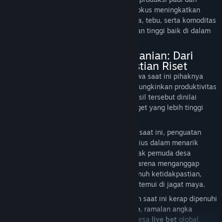
jagung. Selain kedelai, pemerintah juga fokus meningkatkan
produktivitas bawang putih, kakao, kelapa, tebu, serta komoditas
strategis lainnya yang memiliki permintaan tinggi baik di dalam
maupun luar negeri.
Mengubah Paradigma Pertanian: Dari
"Spekulasi Alam" ke Kepastian Riset
Kepala BRIN Arif Satria menjelaskan bahwa saat ini pihaknya
telah mengembangkan inovasi yang memungkinkan produktivitas
kedelai mencapai 4,6 ton per hektare. Hasil tersebut dinilai
menjadi fondasi kuat untuk mencapai target yang lebih tinggi
melalui pengembangan riset lanjutan.
Menariknya, jika melihat dinamika sosial saat ini, penguatan
sektor pangan menghadapi tantangan serius dalam menarik
minat generasi muda. Di era digital, banyak pemuda desa
cenderung berpaling dari sektor agraris karena menganggap
bertani tradisional terlalu berisiko dan penuh ketidakpastian,
menyerupai pola spekulasi yang jamak ditemui di jagat maya.
Lini masa komunikasi masyarakat modern saat ini kerap dipenuhi
oleh bahasan seputar platform
slot online
, ramalan angka
toto4D
, hingga keputusan instan pada bursa
live bet
global.