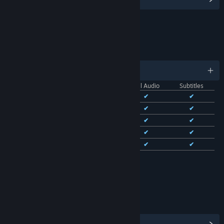
LINKS & INFO
LANGUAGES
English and 13 more
Interface
Full Audio
Subtitles
English
✔
✔
✔
French
✔
✔
✔
Italian
✔
✔
✔
German
✔
✔
✔
Spanish - Spain
✔
✔
✔
See all 14 supported languages
RATINGS
Age rating for: ESRB
View Steam Achievements
(38)