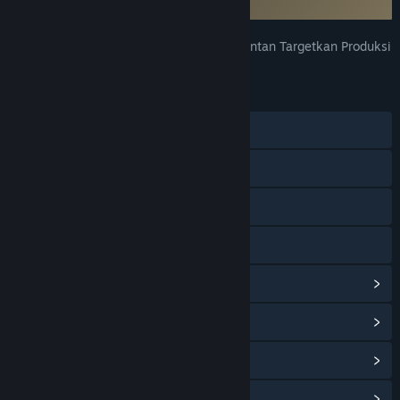
Hadiah Lotre Togel 4D 10 Juta Rupiah
JITUTOTO > Libatkan BRIN, Kementan Targetkan Produksi
TITLE:
Kedelai 5 Ton Per Hektare.
Togel 10 Juta
GENRE:
May 14, 2026
RELEASE DATE:
Visit the website
Discord
View health warnings
View privacy policy
View update history
Read related news
View discussions
Find Community Groups