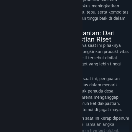
jagung. Selain kedelai, pemerintah juga fokus meningkatkan
produktivitas bawang putih, kakao, kelapa, tebu, serta komoditas
strategis lainnya yang memiliki permintaan tinggi baik di dalam
maupun luar negeri.
Mengubah Paradigma Pertanian: Dari
"Spekulasi Alam" ke Kepastian Riset
Kepala BRIN Arif Satria menjelaskan bahwa saat ini pihaknya
telah mengembangkan inovasi yang memungkinkan produktivitas
kedelai mencapai 4,6 ton per hektare. Hasil tersebut dinilai
menjadi fondasi kuat untuk mencapai target yang lebih tinggi
melalui pengembangan riset lanjutan.
Menariknya, jika melihat dinamika sosial saat ini, penguatan
sektor pangan menghadapi tantangan serius dalam menarik
minat generasi muda. Di era digital, banyak pemuda desa
cenderung berpaling dari sektor agraris karena menganggap
bertani tradisional terlalu berisiko dan penuh ketidakpastian,
menyerupai pola spekulasi yang jamak ditemui di jagat maya.
Lini masa komunikasi masyarakat modern saat ini kerap dipenuhi
oleh bahasan seputar platform
slot online
, ramalan angka
toto4D
, hingga keputusan instan pada bursa
live bet
global.