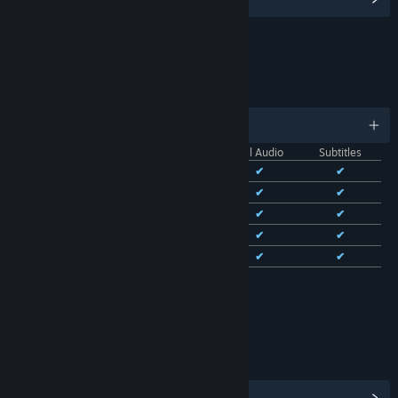
LINKS & INFO
LANGUAGES
English and 13 more
Interface
Full Audio
Subtitles
English
✔
✔
✔
French
✔
✔
✔
Italian
✔
✔
✔
German
✔
✔
✔
Spanish - Spain
✔
✔
✔
See all 14 supported languages
RATINGS
Age rating for: ESRB
View Steam Achievements
(38)