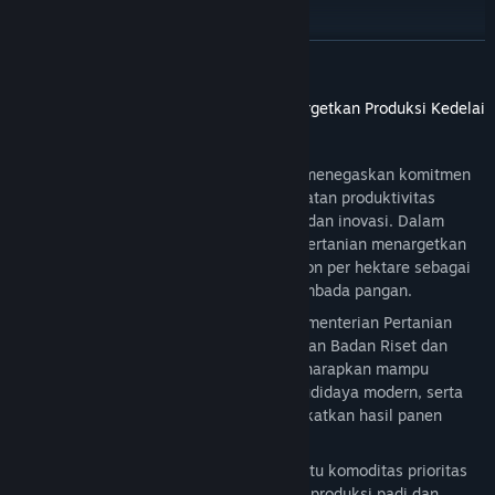
jitutoto link
jitutoto login
READ MORE
jitutoto alternatif
JITUTOTO > Libatkan BRIN, Kementan Targetkan Produksi Kedelai
5 Ton Per Hektare.
Menteri Pertanian Andi Amran Sulaiman menegaskan komitmen
pemerintah dalam mempercepat peningkatan produktivitas
kedelai nasional melalui penguatan riset dan inovasi. Dalam
beberapa tahun ke depan, Kementerian Pertanian menargetkan
produktivitas kedelai dapat mencapai 5 ton per hektare sebagai
bagian dari strategi besar menuju swasembada pangan.
Untuk merealisasikan target tersebut, Kementerian Pertanian
menjalin kerja sama yang lebih erat dengan Badan Riset dan
Inovasi Nasional (BRIN). Kolaborasi ini diharapkan mampu
menghasilkan varietas unggul, metode budidaya modern, serta
teknologi pertanian yang mampu meningkatkan hasil panen
secara signifikan.
Menurut Amran, kedelai menjadi salah satu komoditas prioritas
setelah pemerintah berhasil memperkuat produksi padi dan