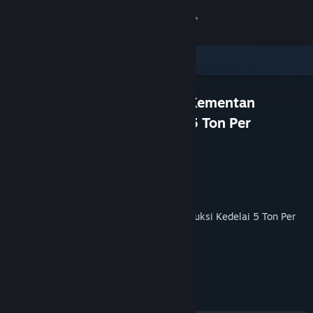
Sign in
Store
Community
JITUTOTO > Libatkan BRIN, Kementan
Targetkan Produksi Kedelai 5 Ton Per
About
Hektare.
Developer
jitutoto
Support
Publisher
wukong
Released
May 14, 2026
Change language
Libatkan BRIN, Kementan Targetkan Produksi Kedelai 5 Ton Per
Hektare.
Get the Steam Mobile App
TAGS
+
View desktop website
REVIEWS