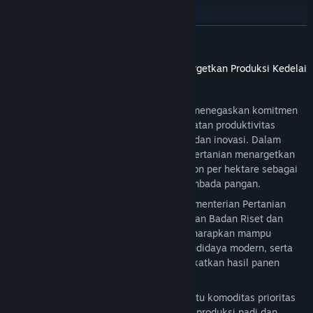
jitutoto link
jitutoto login
READ MORE
jitutoto alternatif
JITUTOTO > Libatkan BRIN, Kementan Targetkan Produksi Kedelai
5 Ton Per Hektare.
Menteri Pertanian Andi Amran Sulaiman menegaskan komitmen
pemerintah dalam mempercepat peningkatan produktivitas
kedelai nasional melalui penguatan riset dan inovasi. Dalam
beberapa tahun ke depan, Kementerian Pertanian menargetkan
produktivitas kedelai dapat mencapai 5 ton per hektare sebagai
bagian dari strategi besar menuju swasembada pangan.
Untuk merealisasikan target tersebut, Kementerian Pertanian
menjalin kerja sama yang lebih erat dengan Badan Riset dan
Inovasi Nasional (BRIN). Kolaborasi ini diharapkan mampu
menghasilkan varietas unggul, metode budidaya modern, serta
teknologi pertanian yang mampu meningkatkan hasil panen
secara signifikan.
Menurut Amran, kedelai menjadi salah satu komoditas prioritas
setelah pemerintah berhasil memperkuat produksi padi dan