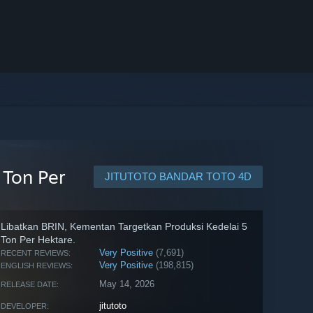
 Ton Per
JITUTOTO BANDAR TOTO 4D
Libatkan BRIN, Kementan Targetkan Produksi Kedelai 5
Ton Per Hektare.
Very Positive
(7,691)
RECENT REVIEWS:
Very Positive
(198,815)
ENGLISH REVIEWS:
May 14, 2026
RELEASE DATE:
jitutoto
DEVELOPER: