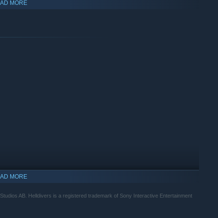
AD MORE
g berkelanjutan. Ruang digital boleh saja diramaikan oleh
rti
live bet
atau bursa angka
toto4D
, namun fondasi fisik
ngan di atas tanahnya sendiri.
, Indonesia diharapkan mampu memperkuat daya saing sektor
omoditas strategis, serta menciptakan fondasi ekonomi yang
stri modern.
AD MORE
dios AB. Helldivers is a registered trademark of Sony Interactive Entertainment