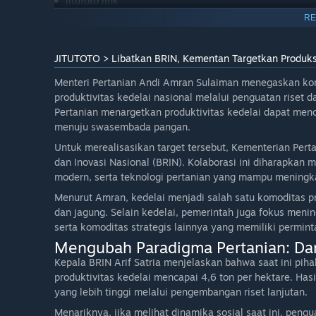
jitutoto link
RE
jitutoto login
jitutoto alternatif
JITUTOTO > Libatkan BRIN, Kementan Targetkan Produksi
Menteri Pertanian Andi Amran Sulaiman menegaskan k
produktivitas kedelai nasional melalui penguatan riset
Pertanian menargetkan produktivitas kedelai dapat menca
menuju swasembada pangan.
Untuk merealisasikan target tersebut, Kementerian Pert
dan Inovasi Nasional (BRIN). Kolaborasi ini diharapkan
modern, serta teknologi pertanian yang mampu meningkat
Menurut Amran, kedelai menjadi salah satu komoditas pr
dan jagung. Selain kedelai, pemerintah juga fokus menin
serta komoditas strategis lainnya yang memiliki permint
Mengubah Paradigma Pertanian: Dari
Kepala BRIN Arif Satria menjelaskan bahwa saat ini p
produktivitas kedelai mencapai 4,6 ton per hektare. Hasi
yang lebih tinggi melalui pengembangan riset lanjutan.
Menariknya, jika melihat dinamika sosial saat ini, pen