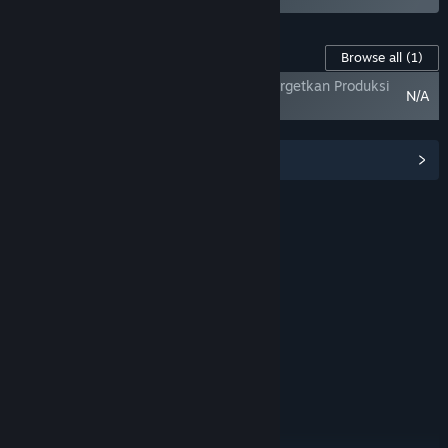
Content For jitutoto Lotre Togel
Browse all
(1)
JITUTOTO > Libatkan BRIN, Kementan Targetkan Produksi
N/A
Kedelai 5 Ton Per Hektare.
View Community Hub
About Lotre Togel
Keyword :
jitutoto Togel
Hadiah Togel
Togel Online
Togel 10 Juta
Nomor Togel 4D
jitutoto resmi