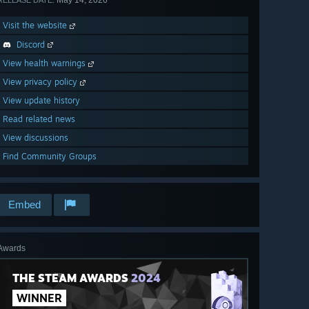
May 14, 2026
RELEASE DATE:
Visit the website
Discord
View health warnings
View privacy policy
View update history
Read related news
View discussions
Find Community Groups
Embed
Awards
THE STEAM AWARDS
2024
WINNER