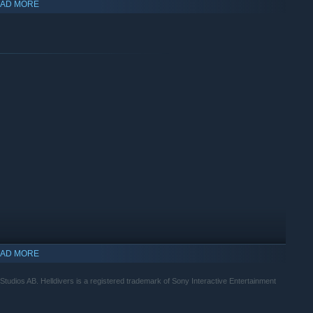
AD MORE
g berkelanjutan. Ruang digital boleh saja diramaikan oleh
rti
live bet
atau bursa angka
toto4D
, namun fondasi fisik
ngan di atas tanahnya sendiri.
, Indonesia diharapkan mampu memperkuat daya saing sektor
omoditas strategis, serta menciptakan fondasi ekonomi yang
stri modern.
AD MORE
dios AB. Helldivers is a registered trademark of Sony Interactive Entertainment