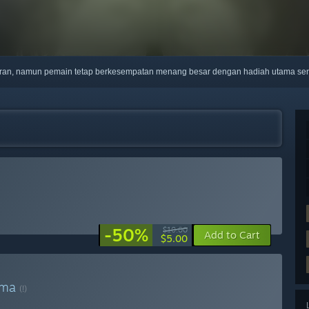
ran, namun pemain tetap berkesempatan menang besar dengan hadiah utama seni
-50%
$10.00
Add to Cart
$5.00
ama
(!)