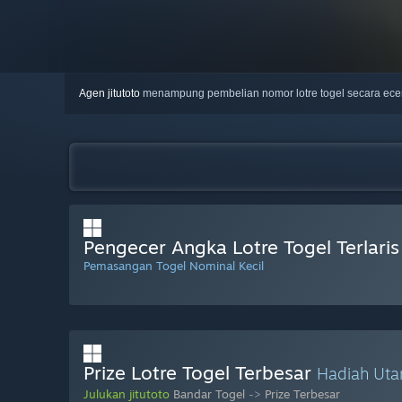
Agen jitutoto
menampung pembelian nomor lotre togel secara ece
Pengecer Angka Lotre Togel Terlaris
Pemasangan Togel Nominal Kecil
Prize Lotre Togel Terbesar
Hadiah Ut
Julukan jitutoto
Bandar Togel
->
Prize Terbesar