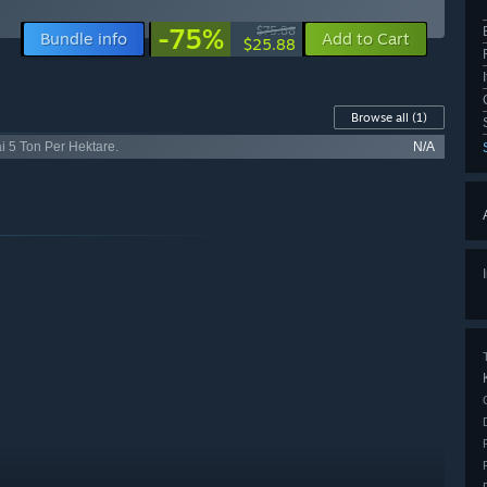
-75%
$75.88
Bundle info
Add to Cart
$25.88
Browse all
(1)
 5 Ton Per Hektare.
N/A