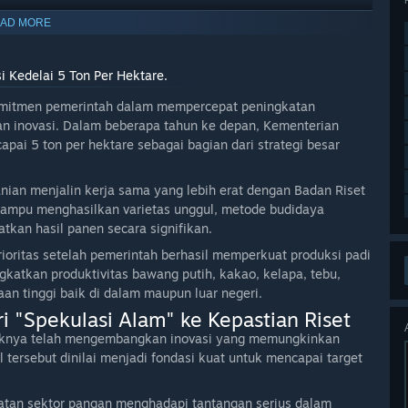
AD MORE
 Kedelai 5 Ton Per Hektare.
omitmen pemerintah dalam mempercepat peningkatan
 dan inovasi. Dalam beberapa tahun ke depan, Kementerian
pai 5 ton per hektare sebagai bagian dari strategi besar
anian menjalin kerja sama yang lebih erat dengan Badan Riset
 mampu menghasilkan varietas unggul, metode budidaya
kan hasil panen secara signifikan.
ioritas setelah pemerintah berhasil memperkuat produksi padi
gkatkan produktivitas bawang putih, kakao, kelapa, tebu,
aan tinggi baik di dalam maupun luar negeri.
 "Spekulasi Alam" ke Kepastian Riset
ihaknya telah mengembangkan inovasi yang memungkinkan
l tersebut dinilai menjadi fondasi kuat untuk mencapai target
guatan sektor pangan menghadapi tantangan serius dalam