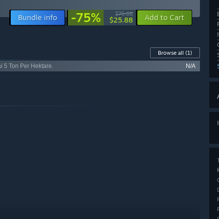
-75%
$75.88
Bundle info
Add to Cart
$25.88
Browse all
(1)
 5 Ton Per Hektare.
N/A