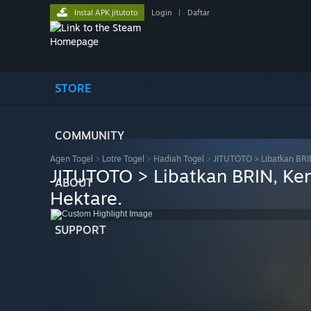
Instal APK jitutoto
Login
|
Daftar
STORE
COMMUNITY
Agen Togel
>
Lotre Togel
>
Hadiah Togel
>
JITUTOTO > Libatkan BRIN
JITUTOTO > Libatkan BRIN, Kem
ABOUT
Hektare.
SUPPORT