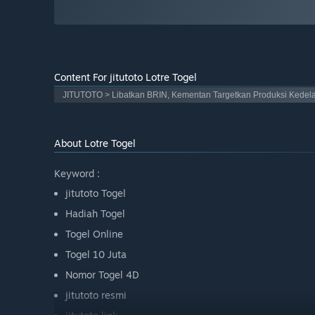
Content For jitutoto Lotre Togel
JITUTOTO > Libatkan BRIN, Kementan Targetkan Produksi Kedelai
About Lotre Togel
Keyword :
jitutoto Togel
Hadiah Togel
Togel Online
Togel 10 Juta
Nomor Togel 4D
jitutoto resmi