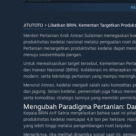
jitutoto link
RE
jitutoto login
jitutoto alternatif
JITUTOTO > Libatkan BRIN, Kementan Targetkan Produksi
Menteri Pertanian Andi Amran Sulaiman menegaskan k
produktivitas kedelai nasional melalui penguatan riset
Pertanian menargetkan produktivitas kedelai dapat menca
menuju swasembada pangan.
Untuk merealisasikan target tersebut, Kementerian Pert
dan Inovasi Nasional (BRIN). Kolaborasi ini diharapkan
modern, serta teknologi pertanian yang mampu meningkat
Menurut Amran, kedelai menjadi salah satu komoditas pr
dan jagung. Selain kedelai, pemerintah juga fokus menin
serta komoditas strategis lainnya yang memiliki permint
Mengubah Paradigma Pertanian: Dari
Kepala BRIN Arif Satria menjelaskan bahwa saat ini p
produktivitas kedelai mencapai 4,6 ton per hektare. Hasi
yang lebih tinggi melalui pengembangan riset lanjutan.
Menariknya, jika melihat dinamika sosial saat ini, pen