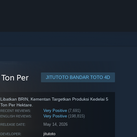
 Ton Per
JITUTOTO BANDAR TOTO 4D
Libatkan BRIN, Kementan Targetkan Produksi Kedelai 5
Ton Per Hektare.
Very Positive
(7,691)
RECENT REVIEWS:
Very Positive
(198,815)
ENGLISH REVIEWS:
May 14, 2026
RELEASE DATE:
jitutoto
DEVELOPER: