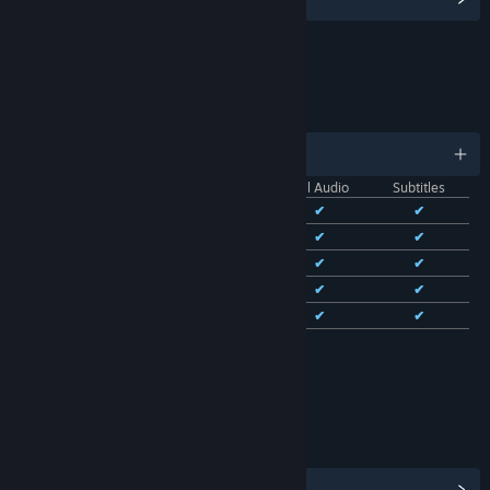
LINKS & INFO
LANGUAGES
English and 13 more
Interface
Full Audio
Subtitles
English
✔
✔
✔
French
✔
✔
✔
Italian
✔
✔
✔
German
✔
✔
✔
Spanish - Spain
✔
✔
✔
See all 14 supported languages
RATINGS
Age rating for: ESRB
View Steam Achievements
(38)