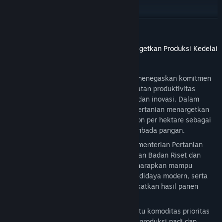
jitutoto link
jitutoto login
READ MORE
jitutoto alternatif
JITUTOTO > Libatkan BRIN, Kementan Targetkan Produksi Kedelai
5 Ton Per Hektare.
Menteri Pertanian Andi Amran Sulaiman menegaskan komitmen
pemerintah dalam mempercepat peningkatan produktivitas
kedelai nasional melalui penguatan riset dan inovasi. Dalam
beberapa tahun ke depan, Kementerian Pertanian menargetkan
produktivitas kedelai dapat mencapai 5 ton per hektare sebagai
bagian dari strategi besar menuju swasembada pangan.
Untuk merealisasikan target tersebut, Kementerian Pertanian
menjalin kerja sama yang lebih erat dengan Badan Riset dan
Inovasi Nasional (BRIN). Kolaborasi ini diharapkan mampu
menghasilkan varietas unggul, metode budidaya modern, serta
teknologi pertanian yang mampu meningkatkan hasil panen
secara signifikan.
Menurut Amran, kedelai menjadi salah satu komoditas prioritas
setelah pemerintah berhasil memperkuat produksi padi dan