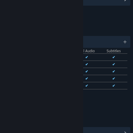
LINKS & INFO
LANGUAGES
English and 13 more
Interface
Full Audio
Subtitles
English
✔
✔
✔
French
✔
✔
✔
Italian
✔
✔
✔
German
✔
✔
✔
Spanish - Spain
✔
✔
✔
See all 14 supported languages
RATINGS
Age rating for: ESRB
View Steam Achievements
(38)