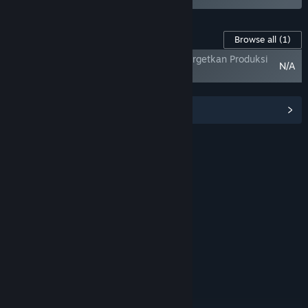
Content For jitutoto Lotre Togel
Browse all
(1)
JITUTOTO > Libatkan BRIN, Kementan Targetkan Produksi
N/A
Kedelai 5 Ton Per Hektare.
View Community Hub
About Lotre Togel
Keyword :
jitutoto Togel
Hadiah Togel
Togel Online
Togel 10 Juta
Nomor Togel 4D
jitutoto resmi