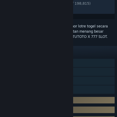
ENGLISH REVIEWS
Very Positive
(83% of 198,815)
RECENT:
Very Positive
(87% of 7,691)
Agen jitutoto
menampung pembelian nomor lotre togel secara
eceran, namun pemain tetap berkesempatan menang besar
dengan hadiah utama senilai 10 juta di JITUTOTO X 777 SLOT.
FEATURES
Togel 10 Juta
Nomor Togel 4D
JITUTOTO BANDAR TOTO 4D
jitutoto Lotre Togel
Betting Togel Mulai Dari 100 Perak
Terima Pembelian Nomor Lotre Eceran