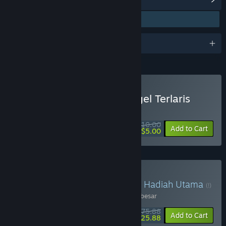
Awards
Pengecer Angka Lotre Togel Terlaris
Pemasangan Togel Nominal Kecil
$10.00
-50%
Add to Cart
$5.00
Prize Lotre Togel Terbesar
Hadiah Utama
(!)
Julukan jitutoto
Bandar Togel
->
Prize Terbesar
$75.88
-75%
Bundle info
Add to Cart
$25.88