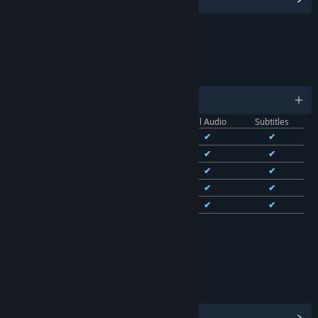
LINKS & INFO
LANGUAGES
English and 13 more
Interface
Full Audio
Subtitles
English
✔
✔
✔
French
✔
✔
✔
Italian
✔
✔
✔
German
✔
✔
✔
Spanish - Spain
✔
✔
✔
See all 14 supported languages
RATINGS
Age rating for: ESRB
View Steam Achievements
(38)