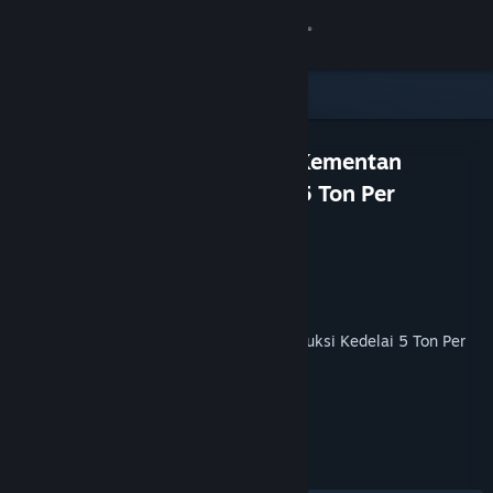
Sign in
Store
Community
JITUTOTO > Libatkan BRIN, Kementan
Targetkan Produksi Kedelai 5 Ton Per
About
Hektare.
Developer
jitutoto
Support
Publisher
wukong
Released
May 14, 2026
Change language
Libatkan BRIN, Kementan Targetkan Produksi Kedelai 5 Ton Per
Hektare.
Get the Steam Mobile App
TAGS
+
View desktop website
REVIEWS