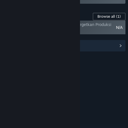
Content For jitutoto Lotre Togel
Browse all
(1)
JITUTOTO > Libatkan BRIN, Kementan Targetkan Produksi
N/A
Kedelai 5 Ton Per Hektare.
View Community Hub
About Lotre Togel
Keyword :
jitutoto Togel
Hadiah Togel
Togel Online
Togel 10 Juta
Nomor Togel 4D
jitutoto resmi