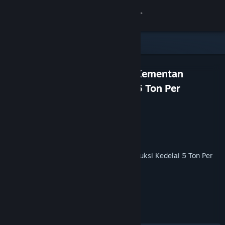
Sign in
Store
Community
JITUTOTO > Libatkan BRIN, Kementan
Targetkan Produksi Kedelai 5 Ton Per
About
Hektare.
Developer
jitutoto
Support
Publisher
wukong
Released
May 14, 2026
Change language
Libatkan BRIN, Kementan Targetkan Produksi Kedelai 5 Ton Per
Hektare.
Get the Steam Mobile App
TAGS
+
View desktop website
REVIEWS