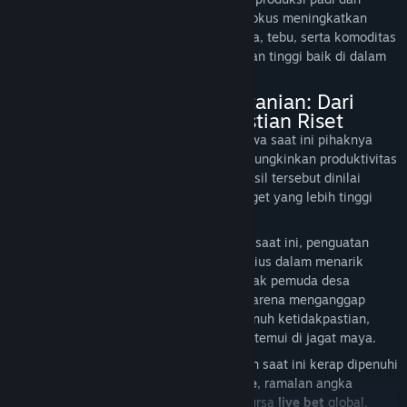
jagung. Selain kedelai, pemerintah juga fokus meningkatkan
produktivitas bawang putih, kakao, kelapa, tebu, serta komoditas
strategis lainnya yang memiliki permintaan tinggi baik di dalam
maupun luar negeri.
Mengubah Paradigma Pertanian: Dari
"Spekulasi Alam" ke Kepastian Riset
Kepala BRIN Arif Satria menjelaskan bahwa saat ini pihaknya
telah mengembangkan inovasi yang memungkinkan produktivitas
kedelai mencapai 4,6 ton per hektare. Hasil tersebut dinilai
menjadi fondasi kuat untuk mencapai target yang lebih tinggi
melalui pengembangan riset lanjutan.
Menariknya, jika melihat dinamika sosial saat ini, penguatan
sektor pangan menghadapi tantangan serius dalam menarik
minat generasi muda. Di era digital, banyak pemuda desa
cenderung berpaling dari sektor agraris karena menganggap
bertani tradisional terlalu berisiko dan penuh ketidakpastian,
menyerupai pola spekulasi yang jamak ditemui di jagat maya.
Lini masa komunikasi masyarakat modern saat ini kerap dipenuhi
oleh bahasan seputar platform
slot online
, ramalan angka
toto4D
, hingga keputusan instan pada bursa
live bet
global.