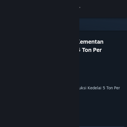
Sign in
Store
Community
JITUTOTO > Libatkan BRIN, Kementan
Targetkan Produksi Kedelai 5 Ton Per
About
Hektare.
Developer
jitutoto
Support
Publisher
wukong
Released
May 14, 2026
Change language
Libatkan BRIN, Kementan Targetkan Produksi Kedelai 5 Ton Per
Hektare.
Get the Steam Mobile App
TAGS
+
View desktop website
REVIEWS