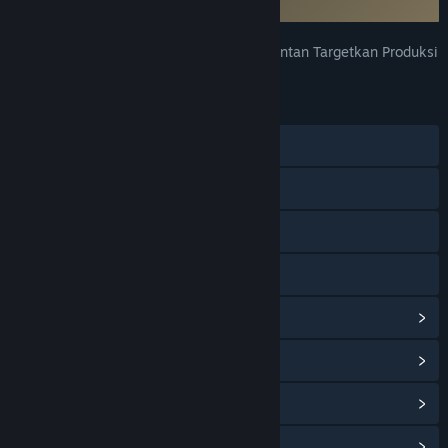
Hadiah Lotre Togel 4D 10 Juta Rupiah
JITUTOTO > Libatkan BRIN, Kementan Targetkan Produksi
TITLE:
Kedelai 5 Ton Per Hektare.
Togel 10 Juta
GENRE:
May 14, 2026
RELEASE DATE:
Visit the website
Discord
View health warnings
View privacy policy
View update history
Read related news
View discussions
Find Community Groups