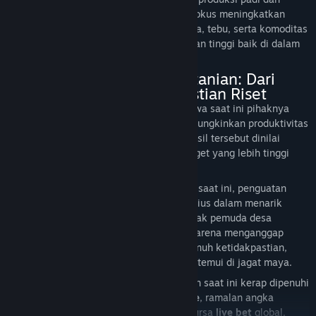
jagung. Selain kedelai, pemerintah juga fokus meningkatkan
produktivitas bawang putih, kakao, kelapa, tebu, serta komoditas
strategis lainnya yang memiliki permintaan tinggi baik di dalam
maupun luar negeri.
Mengubah Paradigma Pertanian: Dari
"Spekulasi Alam" ke Kepastian Riset
Kepala BRIN Arif Satria menjelaskan bahwa saat ini pihaknya
telah mengembangkan inovasi yang memungkinkan produktivitas
kedelai mencapai 4,6 ton per hektare. Hasil tersebut dinilai
menjadi fondasi kuat untuk mencapai target yang lebih tinggi
melalui pengembangan riset lanjutan.
Menariknya, jika melihat dinamika sosial saat ini, penguatan
sektor pangan menghadapi tantangan serius dalam menarik
minat generasi muda. Di era digital, banyak pemuda desa
cenderung berpaling dari sektor agraris karena menganggap
bertani tradisional terlalu berisiko dan penuh ketidakpastian,
menyerupai pola spekulasi yang jamak ditemui di jagat maya.
Lini masa komunikasi masyarakat modern saat ini kerap dipenuhi
oleh bahasan seputar platform
slot online
, ramalan angka
toto4D
, hingga keputusan instan pada bursa
live bet
global.