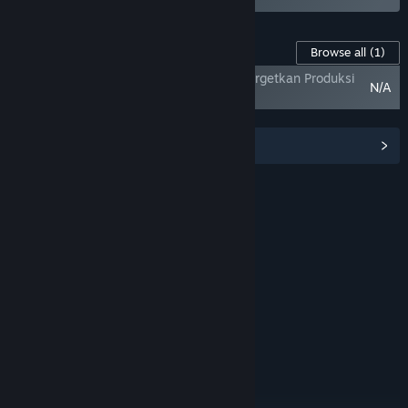
Content For jitutoto Lotre Togel
Browse all
(1)
JITUTOTO > Libatkan BRIN, Kementan Targetkan Produksi
N/A
Kedelai 5 Ton Per Hektare.
View Community Hub
About Lotre Togel
Keyword :
jitutoto Togel
Hadiah Togel
Togel Online
Togel 10 Juta
Nomor Togel 4D
jitutoto resmi