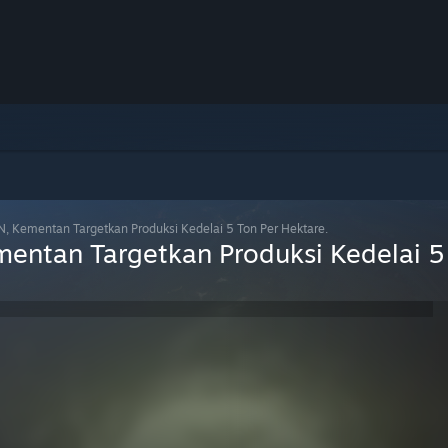
, Kementan Targetkan Produksi Kedelai 5 Ton Per Hektare.
entan Targetkan Produksi Kedelai 5