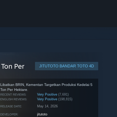
 Ton Per
JITUTOTO BANDAR TOTO 4D
Libatkan BRIN, Kementan Targetkan Produksi Kedelai 5
Ton Per Hektare.
Very Positive
(7,691)
RECENT REVIEWS:
Very Positive
(198,815)
ENGLISH REVIEWS:
May 14, 2026
RELEASE DATE:
jitutoto
DEVELOPER: