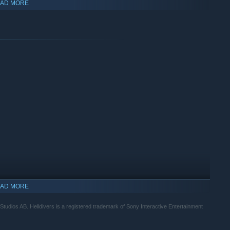
AD MORE
g berkelanjutan. Ruang digital boleh saja diramaikan oleh
rti
live bet
atau bursa angka
toto4D
, namun fondasi fisik
ngan di atas tanahnya sendiri.
, Indonesia diharapkan mampu memperkuat daya saing sektor
omoditas strategis, serta menciptakan fondasi ekonomi yang
stri modern.
AD MORE
dios AB. Helldivers is a registered trademark of Sony Interactive Entertainment