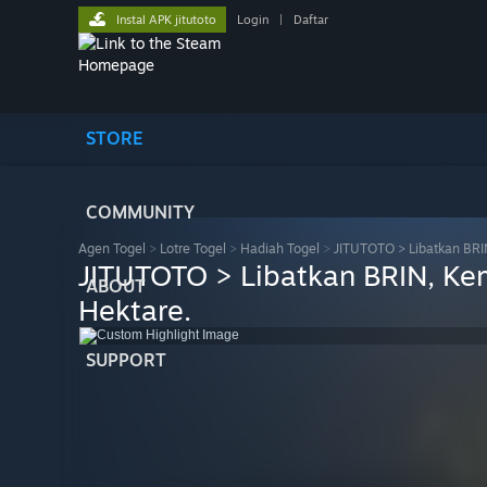
Instal APK jitutoto
Login
|
Daftar
STORE
COMMUNITY
Agen Togel
>
Lotre Togel
>
Hadiah Togel
>
JITUTOTO > Libatkan BRIN
JITUTOTO > Libatkan BRIN, Kem
ABOUT
Hektare.
SUPPORT