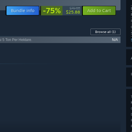
-75%
$75.88
Bundle info
Add to Cart
$25.88
Browse all
(1)
 5 Ton Per Hektare.
N/A